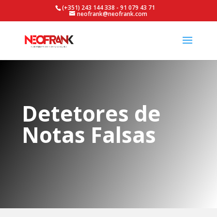
(+351) 243 144 338 - 91 079 43 71
neofrank@neofrank.com
Detetores de
Notas Falsas